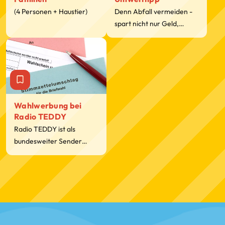
(4 Personen + Haustier)
Denn Abfall vermeiden -
spart nicht nur Geld,
sondern reduziert auch
den Rohstoff- und
Energieverbrauch und
trägt dazu bei, eine gute
Lebensqualität für
zukünftige Generationen
Wahlwerbung bei
zu erhalten.
Radio TEDDY
Radio TEDDY ist als
bundesweiter Sender
gesetzlich verpflichtet,
Wahlwerbung
auszustrahlen. Alle Fragen
zu diesem Thema
beantworten wir hier.