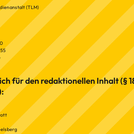
ienanstalt (TLM)
70
 55
e
h für den redaktionellen Inhalt (§ 18 
:
ott
elsberg