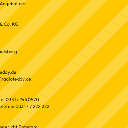
n Angebot der
& Co. KG
belsberg
teddy.de
t]radioteddy.de
e: 0331 / 7440570
lefon: 0331 / 7 222 222
tsgericht Potsdam