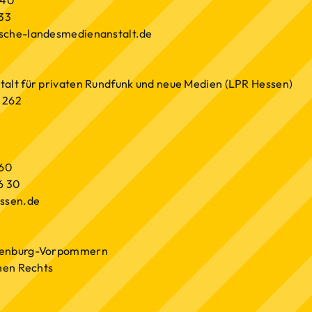
940
533
sche-landesmedienanstalt.de
alt für privaten Rundfunk und neue Medien (LPR Hessen)
 262
860
6 30
essen.de
lenburg-Vorpommern
chen Rechts