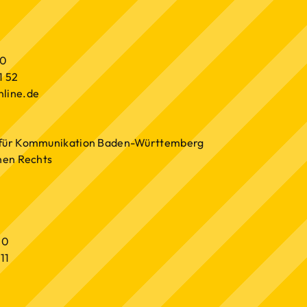
20
1 52
nline.de
t für Kommunikation Baden-Württemberg
chen Rechts
 0
11