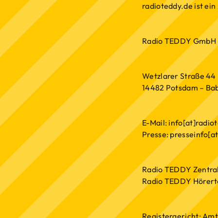
radioteddy.de ist ei
Radio TEDDY GmbH 
Wetzlarer Straße 44
14482 Potsdam – Ba
E-Mail: info[at]radio
Presse: presseinfo[a
Radio TEDDY Zentral
Radio TEDDY Hörerte
Registergericht: Am